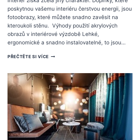
interiér získá zcela jiný charakter. Doplňky, které
poskytnou vašemu interiéru čerstvou energii, jsou
fotoobrazy, které můžete snadno zavěsit na
kteroukoli stěnu. Výhody použití akrylových
obrazů v interiérové výzdobě Lehké,
ergonomické a snadno instalovatelné, to jsou…
JAKÝ
PŘEČTĚTE SI VÍCE
VZOR
OBRAZU
ZVOLIT
DO
SVÉHO
INTERIÉRU?