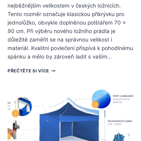
nejběžnějším velikostem v českých ložnicích.
Tento rozměr označuje klasickou přikrývku pro
jednolůžko, obvykle doplněnou polštářem 70 x
90 cm. Při výběru nového ložního prádla je
důležité zaměřit se na správnou velikost i
materiál. Kvalitní povlečení přispívá k pohodlnému
spánku a mělo by zároveň ladit s vaším…
POVLEČENÍ
PŘEČTĚTE SI VÍCE
140×200:
JAK
VYBRAT
SPRÁVNÝ
ROZMĚR
A
MATERIÁL