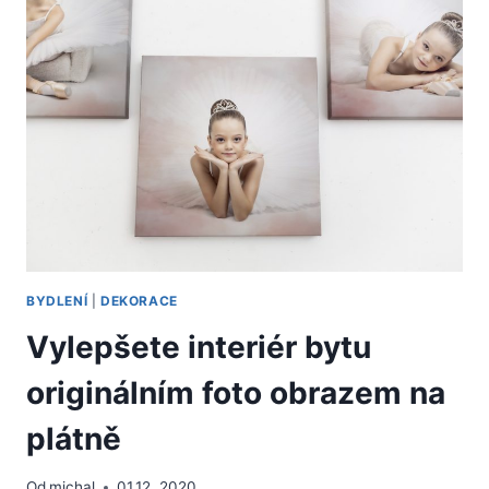
BYDLENÍ
|
DEKORACE
Vylepšete interiér bytu
originálním foto obrazem na
plátně
Od
michal
01.12. 2020