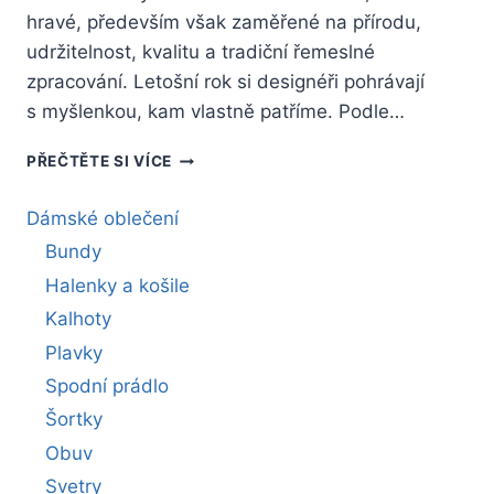
hravé, především však zaměřené na přírodu,
udržitelnost, kvalitu a tradiční řemeslné
zpracování. Letošní rok si designéři pohrávají
s myšlenkou, kam vlastně patříme. Podle…
JARO
PŘEČTĚTE SI VÍCE
JE
TU
Dámské oblečení
–
OBLEČTE
Bundy
SVŮJ
Halenky a košile
DOMOV
Kalhoty
PODLE
TRENDŮ
Plavky
SVĚTOVÝCH
Spodní prádlo
NÁVRHÁŘŮ
PRO
Šortky
LETOŠNÍ
Obuv
ROK
Svetry