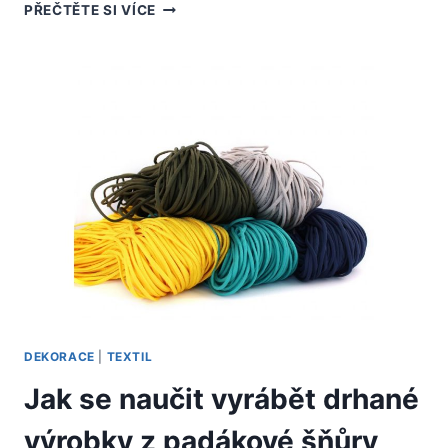
PROČ
PŘEČTĚTE SI VÍCE
SI
POŘÍDIT
PARTY
STAN?
DEKORACE
|
TEXTIL
Jak se naučit vyrábět drhané
výrobky z padákové šňůry