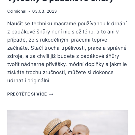
Od
michal
03.03. 2023
Naučit se techniku macramé používanou k drhání
z padákové šnůry není nic složitého, a to ani v
případě, že s rukodělnými pracemi teprve
začínáte. Stačí trocha trpělivosti, praxe a správné
zdroje, a za chvíli již budete z padákové šňůry
tvořit nádherné přívěšky, módní doplňky a jakmile
získáte trochu zručnosti, můžete si dokonce
udrhat i originální…
JAK
PŘEČTĚTE SI VÍCE
SE
NAUČIT
VYRÁBĚT
DRHANÉ
VÝROBKY
Z