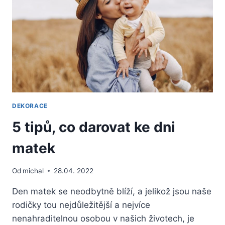
PADÁKOVÉ
ŠŇŮRY
DEKORACE
5 tipů, co darovat ke dni
matek
Od
michal
28.04. 2022
Den matek se neodbytně blíží, a jelikož jsou naše
rodičky tou nejdůležitější a nejvíce
nenahraditelnou osobou v našich životech, je