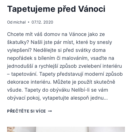
Tapetujeme před Vánoci
Od
michal
07.12. 2020
Chcete mít váš domov na Vánoce jako ze
škatulky? Našli jste pár míst, které by snesly
vylepšení? Nedělejte si před svátky doma
nepořádek s bílením či malováním, vsaďte na
jednodušší a rychlejší způsob zvelebení interiéru
– tapetování. Tapety představují moderní způsob
dekorace interiéru. Můžete je použít skutečně
všude. Tapety do obýváku Nelíbí-li se vám
obývací pokoj, vytapetujte alespoň jednu…
TAPETUJEME
PŘEČTĚTE SI VÍCE
PŘED
VÁNOCI