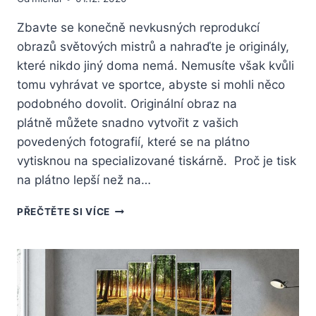
Zbavte se konečně nevkusných reprodukcí
obrazů světových mistrů a nahraďte je originály,
které nikdo jiný doma nemá. Nemusíte však kvůli
tomu vyhrávat ve sportce, abyste si mohli něco
podobného dovolit. Originální obraz na
plátně můžete snadno vytvořit z vašich
povedených fotografií, které se na plátno
vytisknou na specializované tiskárně. Proč je tisk
na plátno lepší než na…
VYLEPŠETE
PŘEČTĚTE SI VÍCE
INTERIÉR
BYTU
ORIGINÁLNÍM
FOTO
OBRAZEM
NA
PLÁTNĚ