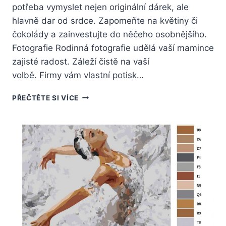
potřeba vymyslet nejen originální dárek, ale
hlavně dar od srdce. Zapomeňte na květiny či
čokolády a zainvestujte do něčeho osobnějšího.
Fotografie Rodinná fotografie udělá vaší mamince
zajisté radost. Záleží čistě na vaší
volbě. Firmy vám vlastní potisk…
5
PŘEČTĚTE SI VÍCE
TIPŮ,
CO
DAROVAT
KE
DNI
MATEK