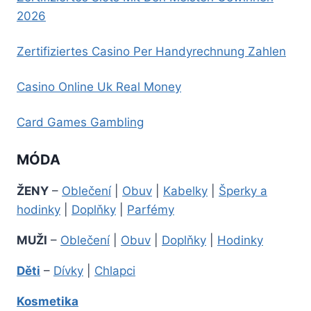
2026
Zertifiziertes Casino Per Handyrechnung Zahlen
Casino Online Uk Real Money
Card Games Gambling
MÓDA
ŽENY
–
Oblečení
|
Obuv
|
Kabelky
|
Šperky a
hodinky
|
Doplňky
|
Parfémy
MUŽI
–
Oblečení
|
Obuv
|
Doplňky
|
Hodinky
Děti
–
Dívky
|
Chlapci
Kosmetika