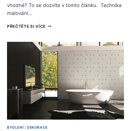
vhodné? To se dozvíte v tomto článku. Technika
malování…
ZNÁTE
PŘEČTĚTE SI VÍCE
MALOVÁNÍ
PODLE
ČÍSEL?
VYZKOUŠEJTE
SI
UMĚLECKOU
ZÁBAVU
BYDLENÍ
|
DEKORACE