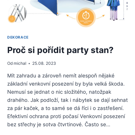
DEKORACE
Proč si pořídit party stan?
Od
michal
25.08. 2023
Mít zahradu a zároveň nemít alespoň nějaké
základní venkovní posezení by byla velká škoda.
Nemusí se jednat o nic složitého, natožpak
drahého. Jak podloží, tak i nábytek se dají sehnat
za pár kaček, a to samé se dá říci i o zastřešení.
Efektivní ochrana proti počasí Venkovní posezení
bez střechy je sotva čtvrtinové. Často se…