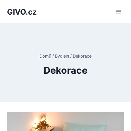
Přeskočit
GIVO.cz
na
obsah
Domů
/
Bydlení
/
Dekorace
Dekorace