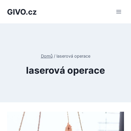
Přeskočit
GIVO.cz
na
obsah
Domů
/
laserová operace
laserová operace