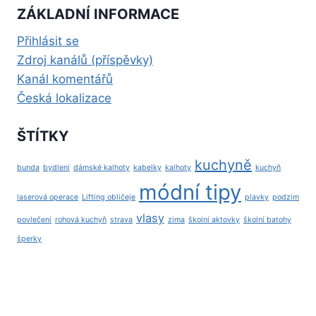
ZÁKLADNÍ INFORMACE
Přihlásit se
Zdroj kanálů (příspěvky)
Kanál komentářů
Česká lokalizace
ŠTÍTKY
kuchyně
bunda
bydlení
dámské kalhoty
kabelky
kalhoty
kuchyň
módní tipy
laserová operace
Lifting obličeje
plavky
podzim
vlasy
povlečení
rohová kuchyň
strava
zima
školní aktovky
školní batohy
šperky