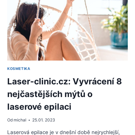
KOSMETIKA
Laser-clinic.cz: Vyvrácení 8
nejčastějších mýtů o
laserové epilaci
Od
michal
25.01. 2023
Laserová epilace je v dnešní době nejrychlejší,