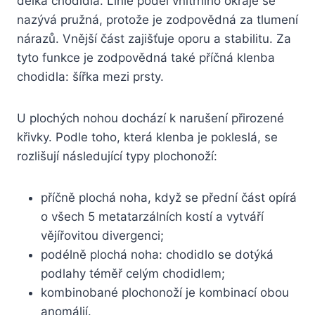
délka chodidla. Linie podél vnitřního okraje se
nazývá pružná, protože je zodpovědná za tlumení
nárazů. Vnější část zajišťuje oporu a stabilitu. Za
tyto funkce je zodpovědná také příčná klenba
chodidla: šířka mezi prsty.
U plochých nohou dochází k narušení přirozené
křivky. Podle toho, která klenba je pokleslá, se
rozlišují následující typy plochonoží:
příčně plochá noha, když se přední část opírá
o všech 5 metatarzálních kostí a vytváří
vějířovitou divergenci;
podélně plochá noha: chodidlo se dotýká
podlahy téměř celým chodidlem;
kombinobané plochonoží je kombinací obou
anomálií.