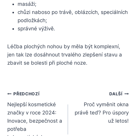
masáži;
chůzi naboso po trávě, oblázcích, speciálních
podložkách;
správné výživě.
Léčba plochých nohou by měla být komplexní,
jen tak lze dosáhnout trvalého zlepšení stavu a
zbavit se bolesti při ploché noze.
Navigace
PŘEDCHOZÍ
DALŠÍ
Nejlepší kosmetické
Proč vyměnit okna
pro
značky v roce 2024:
právě teď? Pro úspory
příspěvek
Inovace, bezpečnost a
už letos!
potřeba