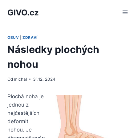
Přeskočit
GIVO.cz
na
obsah
OBUV
|
ZDRAVÍ
Následky plochých
nohou
Od
michal
31.12. 2024
Plochá noha je
jednou z
nejčastějších
deformit
nohou. Je
diagnostikován