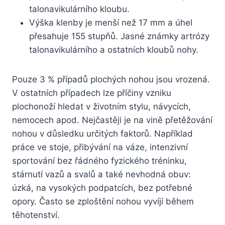
talonavikulárního kloubu.
Výška klenby je menší než 17 mm a úhel
přesahuje 155 stupňů. Jasné známky artrózy
talonavikulárního a ostatních kloubů nohy.
Pouze 3 % případů plochých nohou jsou vrozená.
V ostatních případech lze příčiny vzniku
plochonoží hledat v životním stylu, návycích,
nemocech apod. Nejčastěji je na vině přetěžování
nohou v důsledku určitých faktorů. Například
práce ve stoje, přibývání na váze, intenzivní
sportování bez řádného fyzického tréninku,
stárnutí vazů a svalů a také nevhodná obuv:
úzká, na vysokých podpatcích, bez potřebné
opory. Často se zploštění nohou vyvíjí během
těhotenství.