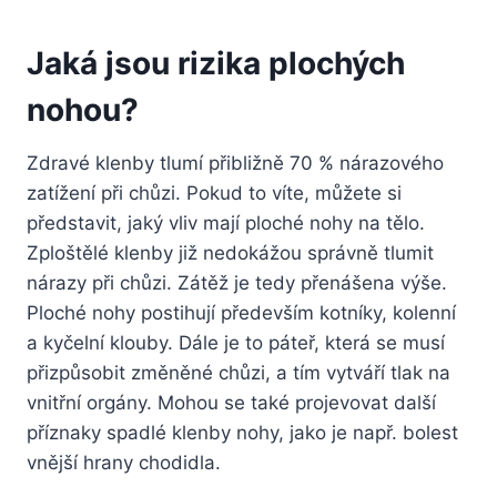
Jaká jsou rizika plochých
nohou?
Zdravé klenby tlumí přibližně 70 % nárazového
zatížení při chůzi. Pokud to víte, můžete si
představit, jaký vliv mají ploché nohy na tělo.
Zploštělé klenby již nedokážou správně tlumit
nárazy při chůzi. Zátěž je tedy přenášena výše.
Ploché nohy postihují především kotníky, kolenní
a kyčelní klouby. Dále je to páteř, která se musí
přizpůsobit změněné chůzi, a tím vytváří tlak na
vnitřní orgány. Mohou se také projevovat další
příznaky spadlé klenby nohy, jako je např. bolest
vnější hrany chodidla.