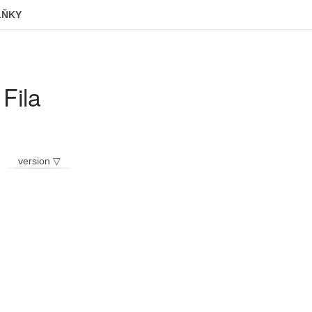
LŇKY
Fila
version ▽