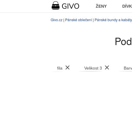
ŽENY
DÍV
Givo.cz
|
Pánské oblečení
|
Pánské bundy a kabáty
Pod
⨯
⨯
fila
Velikost 3
Bar