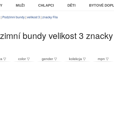
KY
MUŽI
CHLAPCI
DĚTI
BYTOVÉ DOP
|
Podzimní bundy
|
velikost 3
|
znacky Fila
zimní bundy velikost 3 znacky 
va ▽
color ▽
gender ▽
kolekcja ▽
mpn ▽