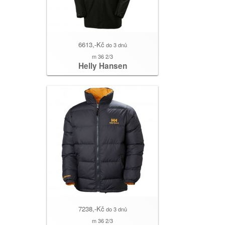
6613,-Kč
do 3 dnů
m 36 2/3
Helly Hansen
7238,-Kč
do 3 dnů
m 36 2/3