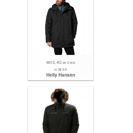
6613,-Kč
do 3 dnů
m 36 2/3
Helly Hansen