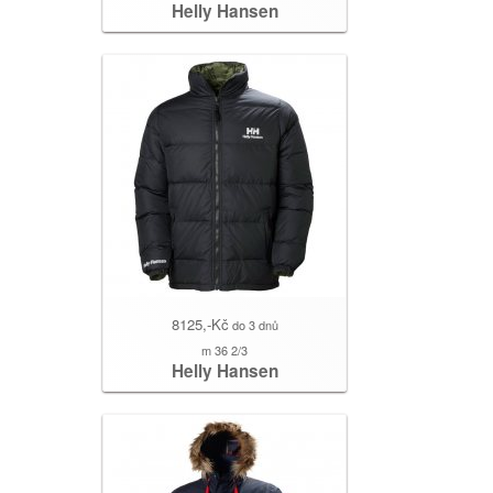
Helly Hansen
8125,-Kč
do 3 dnů
m 36 2/3
Helly Hansen