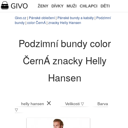
ŽENY
DÍVKY
MUŽI
CHLAPCI
DĚTI
Givo.cz
|
Pánské oblečení
|
Pánské bundy a kabáty
|
Podzimní
bundy
|
color ČernÁ
|
znacky Helly Hansen
Podzimní bundy color
ČernÁ znacky Helly
Hansen
⨯
helly hansen
Velikosti ▽
Barva
▽