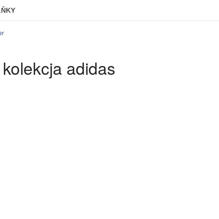
LŇKY
er
kolekcja adidas