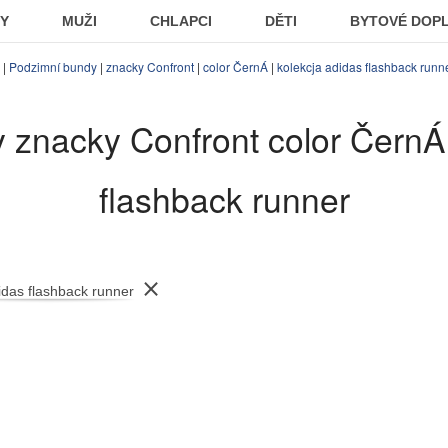
KY
MUŽI
CHLAPCI
DĚTI
BYTOVÉ DOP
|
Podzimní bundy
|
znacky Confront
|
color ČernÁ
|
kolekcja adidas flashback runn
 znacky Confront color ČernÁ 
flashback runner
⨯
idas flashback runner