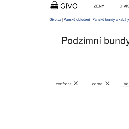
ŽENY
DÍV
Givo.cz
|
Pánské oblečení
|
Pánské bundy a kabáty
Podzimní bundy
⨯
⨯
confront
cerna
ad