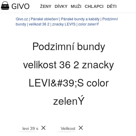
ŽENY
DÍVKY
MUŽI
CHLAPCI
DĚTI
Givo.cz
|
Pánské oblečení
|
Pánské bundy a kabáty
|
Podzimní
bundy
|
velikost 36 2
|
znacky LEVI'S
|
color zelenÝ
Podzimní bundy
velikost 36 2 znacky
LEVI&#39;S color
zelenÝ
⨯
⨯
levi 39 s
Velikost