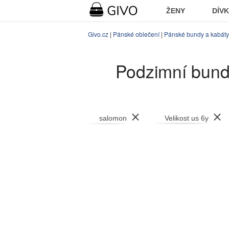
ŽENY
DÍV
Givo.cz
|
Pánské oblečení
|
Pánské bundy a kabáty
Podzimní bund
⨯
⨯
salomon
Velikost us 6y