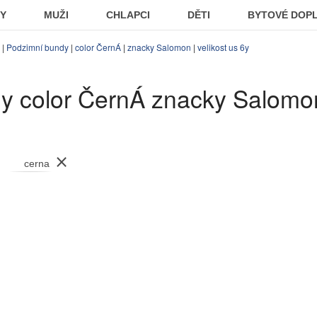
KY
MUŽI
CHLAPCI
DĚTI
BYTOVÉ DOP
|
Podzimní bundy
|
color ČernÁ
|
znacky Salomon
|
velikost us 6y
y color ČernÁ znacky Salomon 
⨯
cerna